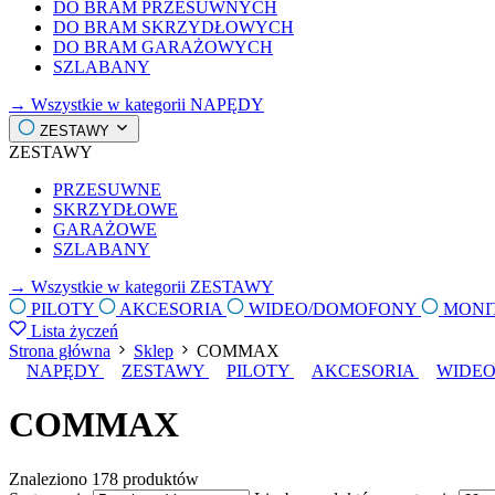
DO BRAM PRZESUWNYCH
DO BRAM SKRZYDŁOWYCH
DO BRAM GARAŻOWYCH
SZLABANY
→ Wszystkie w kategorii NAPĘDY
ZESTAWY
ZESTAWY
PRZESUWNE
SKRZYDŁOWE
GARAŻOWE
SZLABANY
→ Wszystkie w kategorii ZESTAWY
PILOTY
AKCESORIA
WIDEO/DOMOFONY
MONI
Lista życzeń
Strona główna
Sklep
COMMAX
NAPĘDY
ZESTAWY
PILOTY
AKCESORIA
WIDE
COMMAX
Znaleziono
178 produktów