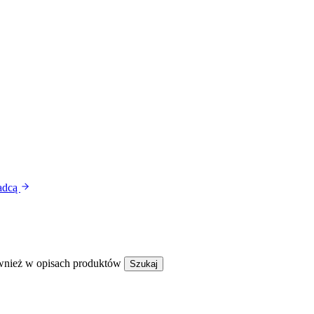
radcą
wnież w opisach produktów
Szukaj