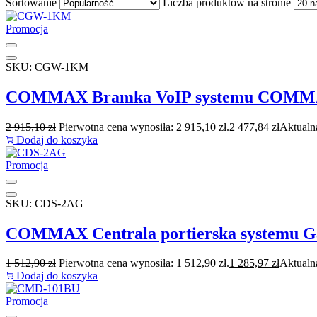
Sortowanie
Liczba produktów na stronie
Promocja
SKU: CGW-1KM
COMMAX Bramka VoIP systemu COM
2 915,10
zł
Pierwotna cena wynosiła: 2 915,10 zł.
2 477,84
zł
Aktualna
Dodaj do koszyka
Promocja
SKU: CDS-2AG
COMMAX Centrala portierska systemu G
1 512,90
zł
Pierwotna cena wynosiła: 1 512,90 zł.
1 285,97
zł
Aktualna
Dodaj do koszyka
Promocja