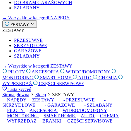
DO BRAM GARAŻOWYCH
SZLABANY
→ Wszystkie w kategorii NAPĘDY
ZESTAWY
ZESTAWY
PRZESUWNE
SKRZYDŁOWE
GARAŻOWE
SZLABANY
→ Wszystkie w kategorii ZESTAWY
PILOTY
AKCESORIA
WIDEO/DOMOFONY
MONITORING
SMART HOME
AUTO
CHEMIA
WYPRZEDAŻ
CZĘŚCI SERWISOWE
Lista życzeń
Strona główna
Sklep
ZESTAWY
NAPĘDY
ZESTAWY
- PRZESUWNE
-
SKRZYDŁOWE
- GARAŻOWE
- SZLABANY
PILOTY
AKCESORIA
WIDEO/DOMOFONY
MONITORING
SMART HOME
AUTO
CHEMIA
WYPRZEDAŻ
BRAMKI
CZĘŚCI SERWISOWE