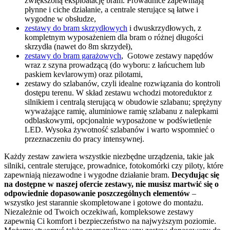
zwiększoną eksploatację bram. Prowadnice zapewniają
płynne i ciche działanie, a centrale sterujące są łatwe i
wygodne w obsłudze,
zestawy do bram skrzydłowych
i dwuskrzydłowych, z
kompletnym wyposażeniem dla bram o różnej długości
skrzydła (nawet do 8m skrzydeł),
zestawy do bram garażowych
, Gotowe zestawy napędów
wraz z szyna prowadzącą (do wyboru: z łańcuchem lub
paskiem kevlarowym) oraz pilotami,
zestawy do szlabanów, czyli idealne rozwiązania do kontroli
dostępu terenu. W skład zestawu wchodzi motoreduktor z
silnikiem i centralą sterującą w obudowie szlabanu; sprężyny
wyważające ramię, aluminiowe ramię szlabanu z nalepkami
odblaskowymi, opcjonalnie wyposażone w podświetlenie
LED. Wysoka żywotność szlabanów i warto wspomnieć o
przeznaczeniu do pracy intensywnej.
Każdy zestaw zawiera wszystkie niezbędne urządzenia, takie jak
silniki, centrale sterujące, prowadnice, fotokomórki czy piloty, które
zapewniają niezawodne i wygodne działanie bram.
Decydując się
na dostępne w naszej ofercie zestawy, nie musisz martwić się o
odpowiednie dopasowanie poszczególnych elementów
–
wszystko jest starannie skompletowane i gotowe do montażu.
Niezależnie od Twoich oczekiwań, kompleksowe zestawy
zapewnią Ci komfort i bezpieczeństwo na najwyższym poziomie.