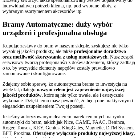
Możemy stworzyć także spersonalizowany zestaw dopasowany do
indywidualnych potrzeb klienta, np. pod wybrane piloty, z
wybranym asortymentem akcesoriów itp.
Bramy Automatyczne: duży wybór
urządzeń i profesjonalna obsługa
Kupując zestawy do bram w naszym sklepie, zyskujesz nie tylko
wysokiej jakości produkty, ale także
profesjonalne doradztwo
oraz możliwość skorzystania z usług montażowych
. Nasz zespół
serwisowy tworzą profesjonaliści z doświadczeniem, którzy zadbają
o to, by wszystkie elementy napędów zostały prawidłowo
zamontowane i skonfigurowane.
Zdajemy sobie sprawę, że automatyczna brama to inwestycja na
wiele lat, dlatego
naszym celem jest zapewnienie najwyższej
jakości produktów
, które są nie tylko trwałe, ale i estetycznie
wykonane. Dzięki temu masz pewność, że będą one praktycznym i
eleganckim uzupełnieniem Twojej posesji.
Jesteśmy autoryzowanym dealerem marek cenionych na rynku
automatyki do bram, takich jak Nice, CAME, FAAC, Beninca,
Roger, Tousek, KEY, Genius, KingGates, Magnetic, DTM System,
BFT, Proxima.
Oferujemy wyłącznie produkty najwyższej klasy
,