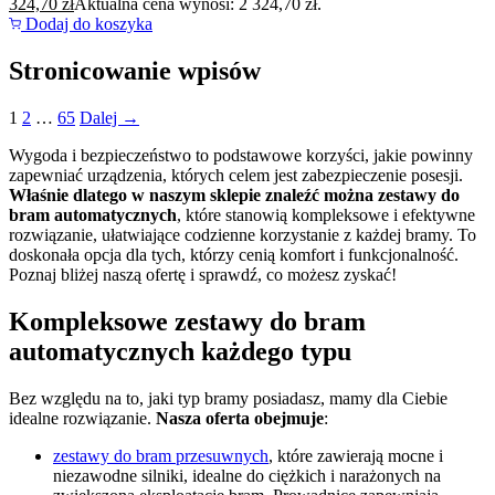
324,70
zł
Aktualna cena wynosi: 2 324,70 zł.
Dodaj do koszyka
Stronicowanie wpisów
1
2
…
65
Dalej →
Wygoda i bezpieczeństwo to podstawowe korzyści, jakie powinny
zapewniać urządzenia, których celem jest zabezpieczenie posesji.
Właśnie dlatego w naszym sklepie znaleźć można zestawy do
bram automatycznych
, które stanowią kompleksowe i efektywne
rozwiązanie, ułatwiające codzienne korzystanie z każdej bramy. To
doskonała opcja dla tych, którzy cenią komfort i funkcjonalność.
Poznaj bliżej naszą ofertę i sprawdź, co możesz zyskać!
Kompleksowe zestawy do bram
automatycznych każdego typu
Bez względu na to, jaki typ bramy posiadasz, mamy dla Ciebie
idealne rozwiązanie.
Nasza oferta obejmuje
:
zestawy do bram przesuwnych
, które zawierają mocne i
niezawodne silniki, idealne do ciężkich i narażonych na