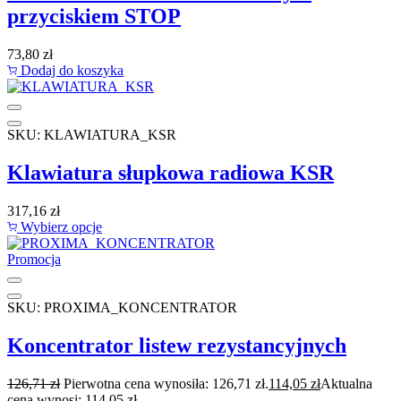
przyciskiem STOP
73,80
zł
Dodaj do koszyka
SKU: KLAWIATURA_KSR
Klawiatura słupkowa radiowa KSR
317,16
zł
Wybierz opcje
Promocja
SKU: PROXIMA_KONCENTRATOR
Koncentrator listew rezystancyjnych
126,71
zł
Pierwotna cena wynosiła: 126,71 zł.
114,05
zł
Aktualna
cena wynosi: 114,05 zł.