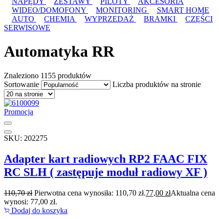
NAPĘDY
ZESTAWY
PILOTY
AKCESORIA
WIDEO/DOMOFONY
MONITORING
SMART HOME
AUTO
CHEMIA
WYPRZEDAŻ
BRAMKI
CZĘŚCI
SERWISOWE
Automatyka RR
Znaleziono
1155 produktów
Sortowanie
Liczba produktów na stronie
Promocja
SKU: 202275
Adapter kart radiowych RP2 FAAC FIX
RC SLH ( zastępuje moduł radiowy XF )
110,70
zł
Pierwotna cena wynosiła: 110,70 zł.
77,00
zł
Aktualna cena
wynosi: 77,00 zł.
Dodaj do koszyka