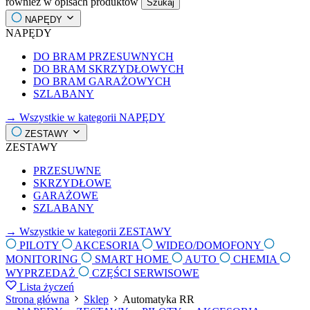
również w opisach produktów
Szukaj
NAPĘDY
NAPĘDY
DO BRAM PRZESUWNYCH
DO BRAM SKRZYDŁOWYCH
DO BRAM GARAŻOWYCH
SZLABANY
→ Wszystkie w kategorii NAPĘDY
ZESTAWY
ZESTAWY
PRZESUWNE
SKRZYDŁOWE
GARAŻOWE
SZLABANY
→ Wszystkie w kategorii ZESTAWY
PILOTY
AKCESORIA
WIDEO/DOMOFONY
MONITORING
SMART HOME
AUTO
CHEMIA
WYPRZEDAŻ
CZĘŚCI SERWISOWE
Lista życzeń
Strona główna
Sklep
Automatyka RR